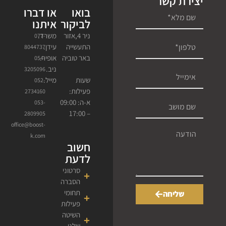
יצירת קשר
בואו
או דברו
לביקור
איתנו
ניר 4,אזור
משרד.
077-
התעשייה
עידן.
8044737
באר טוביה
אופיר.
054-
ניב.
3205096
מייל.
שעות
052-
פעילות:
2734160
א-ה: 09:00
053-
– 17:00
2809905
office@boost-
k.com
חשוב
לדעת
סרטוני
הסברה
תחומי
שליחה
פעילות
השיטה
שלנו