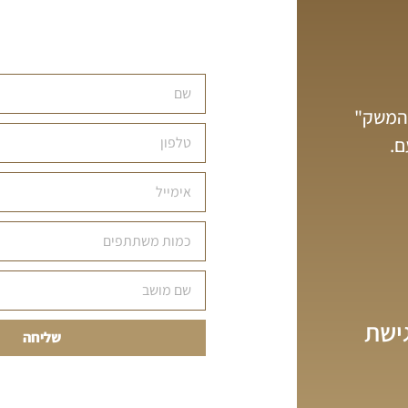
 המשק"
ישת
שליחה