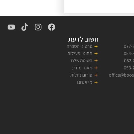
חשוב לדעת
077-
סרטוני הסברה
054-
תחומי פעילות
052-
השיטה שלנו
053-
מאגר מידע
office@boos
פורום נחלות
מי אנחנו