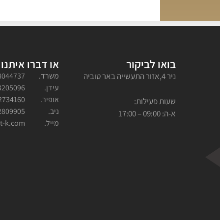
בואו לביקור
או דברו איתנו
ניר 4,אזור התעשייה באר טוביה
משרד.
8044737
עידן.
3205096
אופיר.
2734160
שעות פעילות:
ניב.
2809905
א-ה: 09:00 – 17:00
מייל.
t-k.com