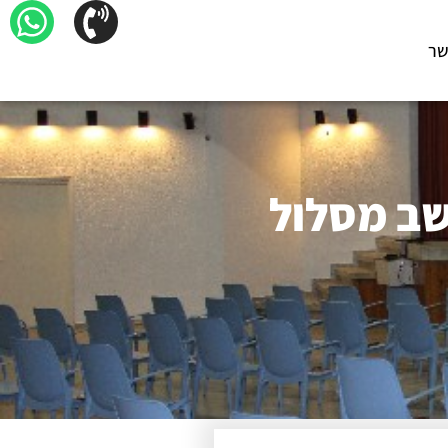
שר
שב מסלול