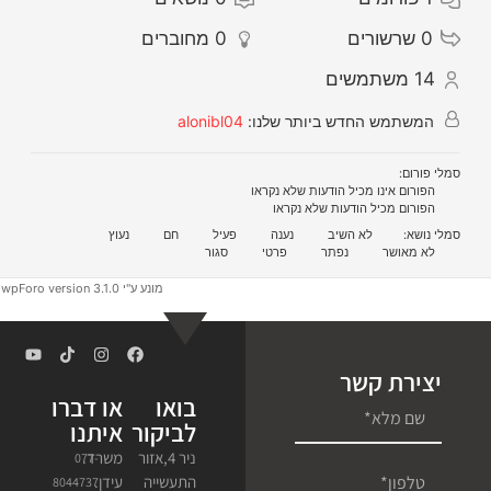
0
שרשורים
0
מחוברים
14
משתמשים
המשתמש החדש ביותר שלנו:
alonibl04
סמלי פורום:
הפורום אינו מכיל הודעות שלא נקראו
הפורום מכיל הודעות שלא נקראו
סמלי נושא:
לא השיב
נענה
פעיל
חם
נעוץ
לא מאושר
נפתר
פרטי
סגור
מונע ע"י wpForo version 3.1.0
יצירת קשר
בואו
או דברו
לביקור
איתנו
ניר 4,אזור
משרד.
077-
התעשייה
עידן.
8044737