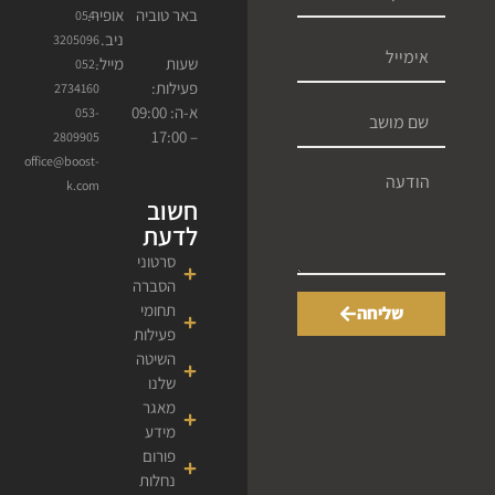
באר טוביה
אופיר.
054-
ניב.
3205096
מייל.
שעות
052-
פעילות:
2734160
א-ה: 09:00
053-
– 17:00
2809905
office@boost-
k.com
חשוב
לדעת
סרטוני
הסברה
תחומי
שליחה
פעילות
השיטה
שלנו
מאגר
מידע
פורום
נחלות