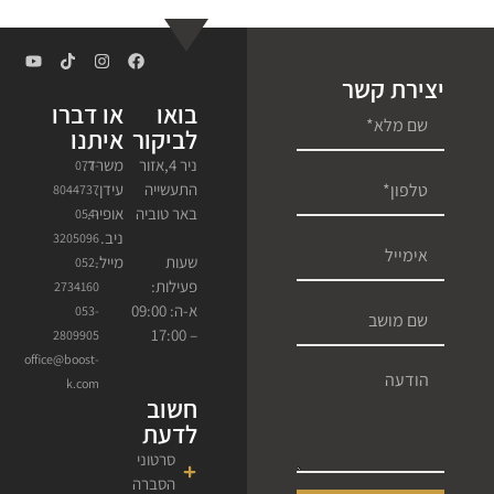
יצירת קשר
בואו
או דברו
לביקור
איתנו
ניר 4,אזור
משרד.
077-
התעשייה
עידן.
8044737
באר טוביה
אופיר.
054-
ניב.
3205096
מייל.
שעות
052-
פעילות:
2734160
א-ה: 09:00
053-
– 17:00
2809905
office@boost-
k.com
חשוב
לדעת
סרטוני
הסברה